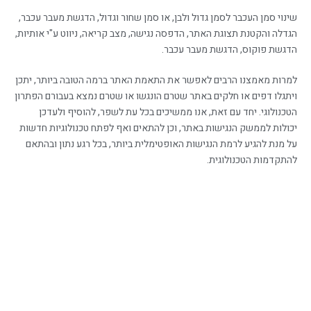
שינוי סמן העכבר לסמן גדול ולבן, או סמן שחור וגדול, הדגשת מעבר עכבר,
הגדלה והקטנת תצוגת האתר, הדפסה נגישה, מצב קריאה, ניווט ע"י אותיות,
הדגשת פוקוס, הדגשת מעבר עכבר.
למרות מאמצנו הרבים לאפשר את התאמת האתר ברמה הטובה ביותר, יתכן
ויתגלו דפים או חלקים באתר שטרם הונגשו או שטרם נמצא בעבורם הפתרון
הטכנולוגי. יחד עם זאת, אנו ממשיכים בכל עת לשפר, להוסיף ולעדכן
יכולות לממשק הנגישות באתר, וכן להתאים ואף לפתח טכנולוגיות חדשות
על מנת להגיע לרמת הנגישות האופטימלית ביותר, בכל רגע נתון ובהתאם
להתקדמות הטכנולוגית.