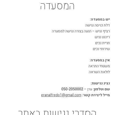
המסעדה
יש במסעדה:
דלת כניסה נגישה
רציף נגיש – הגעה בצורה נגישה למסעדה
ריהוט נגיש
חניית נכים
שירותי נכים
אין במסעדה:
משטחי התראה
לולאת השראה
נציג נגישות:
שם וטלפון:
ערן –
050-2050002
מייל ליצירת קשר:
eranalfredo1@gmail.com
הסדרי נגישות באתר