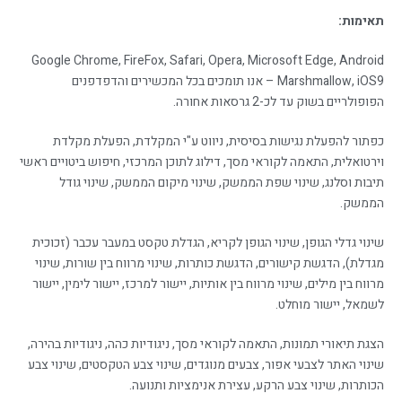
תאימות:
Google Chrome, FireFox, Safari, Opera, Microsoft Edge, Android
Marshmallow, iOS9 – אנו תומכים בכל המכשירים והדפדפנים
הפופולריים בשוק עד לכ-2 גרסאות אחורה.
כפתור להפעלת נגישות בסיסית, ניווט ע"י המקלדת, הפעלת מקלדת
וירטואלית, התאמה לקוראי מסך, דילוג לתוכן המרכזי, חיפוש ביטויים ראשי
תיבות וסלנג, שינוי שפת הממשק, שינוי מיקום הממשק, שינוי גודל
הממשק.
שינוי גדלי הגופן, שינוי הגופן לקריא, הגדלת טקסט במעבר עכבר (זכוכית
מגדלת), הדגשת קישורים, הדגשת כותרות, שינוי מרווח בין שורות, שינוי
מרווח בין מילים, שינוי מרווח בין אותיות, יישור למרכז, יישור לימין, יישור
לשמאל, יישור מוחלט.
הצגת תיאורי תמונות, התאמה לקוראי מסך, ניגודיות כהה, ניגודיות בהירה,
שינוי האתר לצבעי אפור, צבעים מנוגדים, שינוי צבע הטקסטים, שינוי צבע
הכותרות, שינוי צבע הרקע, עצירת אנימציות ותנועה.