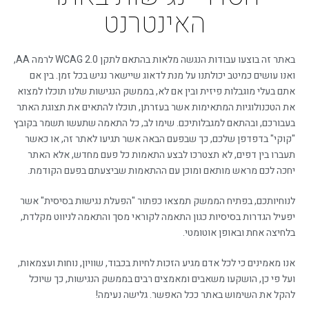
האינטרנט
באתר זה בוצעו עבודות הנגשה מלאות בהתאם לתקן WCAG 2.0 לרמה AA,
ואנו עושים כמיטב יכולתנו על מנת לדאוג שיישאר נגיש בכל זמן. בין אם
אתם בעלי מוגבלות פיזית ובין אם לא, בממשק הנגישות שלנו תוכלו למצוא
את הטכנולוגיות המתאימות אשר בעזרתן, תוכלו להתאים את תצוגת האתר
בעבורכם, ובהתאם למגבלותיכם. שימו לב, כל התאמה שתעשו תשמר בקובץ
"קוקי" בדפדפן שלכם, כך שבפעם הבאה אשר תגיעו לאתר זה, או כאשר
תעברו בין דפים, לא תצטרכו לבצע התאמות כל פעם מחדש, אלא האתר
יחכה לכם מראש מותאם ומוכן עם ההתאמות שביצעתם בפעם הקודמת.
לנוחיותכם, בפתיח הממשק תמצאו כפתור "הפעלת נגישות בסיסית" אשר
יפעיל הגדרות בסיסיות כגון התאמה לקוראי מסך והתאמה לניווט מקלדת,
בלחיצה אחת ובאופן אוטומטי.
אנו מאמינים כי לכל אדם מגיע הזכות לחיות בכבוד, שוויון, נוחות ועצמאות,
ועל פי כן, הושקעו משאבים ומאמצים רבים בממשק הנגישות, כך שיוכל
להקל את השימוש באתר ככל האפשר. גלישה נעימה!